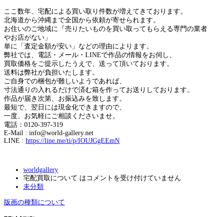
ここ数年、宅配による買い取り件数が増えてきております。
北海道から沖縄まで全国から依頼が寄せられます。
お住いのご地域に『売りたいものを買い取ってもらえる専門の業者
やお店がない」
単に「査定金額が安い」などの理由によります。
弊社では、電話・メール・LINEで作品の情報をお伺し、
買取価格をご提示したうえで、送って頂いております。
送料は弊社が負担いたします。
ご自身での梱包が難しいようであれば、
寸法通りの入れるだけで済む箱を作ってお送りしております。
作品が届き次第、お振込みを致します。
最短で、翌日には現金化できますので、
一度、お気軽にご相談くださいませ。
電話：0120-397-319
E-Mail : info@world-gallery.net
LINE :
https://line.me/ti/p/IOUJGgEEmN
worldgallery
宅配買取について は
コメントを受け付けていません
未分類
版画の種類について