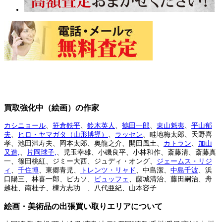
買取強化中（絵画）の作家
カシニョール
、
笹倉鉄平
、
鈴木英人
、
鶴田一郎
、
東山魁夷
、
平山郁
夫
、
ヒロ・ヤマガタ（山形博導）
、
ラッセン
、畦地梅太郎、天野喜
孝、池田満寿夫、岡本太郎、奥龍之介、開田風土、
カトラン
、
加山
又造,
、
片岡球子,
、児玉幸雄、小磯良平、小林和作、斎藤清、斎藤真
一、篠田桃紅、ジミー大西、ジュディ・オング、
ジェームス・リジ
ィ
、
千住博
、東郷青児、
トレンツ・リャド
、中島潔、
中島千波
、浜
口陽三、林喜一郎、ピカソ、
ビュッフェ
、藤城清治、藤田嗣治、舟
越桂、南桂子、棟方志功 、八代亜紀、山本容子
絵画・美術品の出張買い取りエリアについて