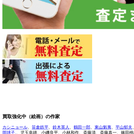
買取強化中（絵画）の作家
カシニョール
、
笹倉鉄平
、
鈴木英人
、
鶴田一郎
、
東山魁夷
、
平山郁夫
岡球子,
、児玉幸雄、小磯良平、小林和作、斎藤清、斎藤真一、篠田桃