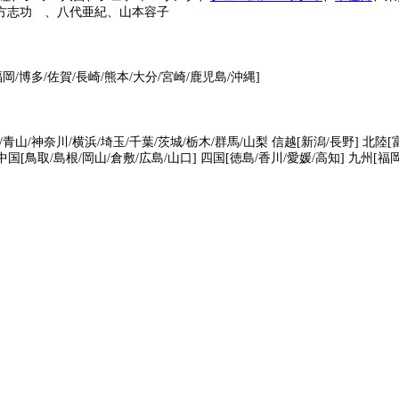
方志功 、八代亜紀、山本容子
福岡/博多/佐賀/長崎/熊本/大分/宮崎/鹿児島/沖縄]
/青山/神奈川/横浜/埼玉/千葉/茨城/栃木/群馬/山梨 信越[新潟/長野] 北陸[
中国[鳥取/島根/岡山/倉敷/広島/山口] 四国[徳島/香川/愛媛/高知] 九州[福