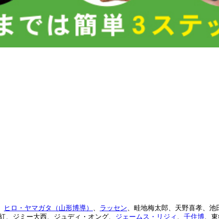
、
ヒロ・ヤマガタ（山形博導）
、
ラッセン
、畦地梅太郎、天野喜孝、池
紅、ジミー大西、ジュディ・オング、
ジェームス・リジィ
、
千住博
、東