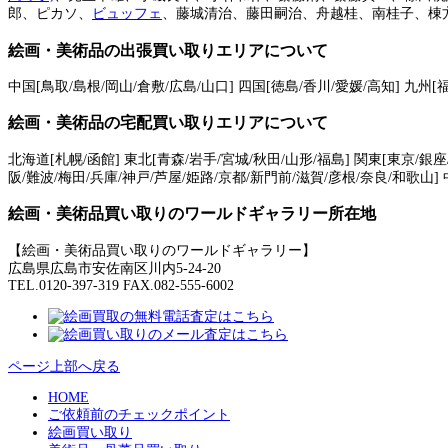
郎、ピカソ、
ビュッフェ
、藤城清治、藤田嗣治、舟越桂、南桂子、棟
絵画・美術品の出張買い取りエリアについて
中国[鳥取/島根/岡山/倉敷/広島/山口] 四国[徳島/香川/愛媛/高知] 九州[
絵画・美術品の宅配買い取りエリアについて
北海道[札幌/函館] 東北[青森/岩手/宮城/秋田/山形/福島] 関東[東京/銀座
阪/難波/梅田/兵庫/神戸/芦屋/姫路/京都/新門前/滋賀/彦根/奈良/和歌山] 
絵画・美術品買い取りのワールドギャラリー所在地
【絵画・美術品買い取りのワールドギャラリー】
広島県広島市安佐南区川内5-24-20
TEL.0120-397-319 FAX.082-555-6002
ページ上部へ戻る
HOME
ご依頼前のチェックポイント
絵画買い取り