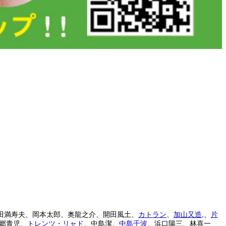
田満寿夫、岡本太郎、奥龍之介、開田風土、
カトラン
、
加山又造,
、
片
郷青児、
トレンツ・リャド
、中島潔、
中島千波
、浜口陽三、林喜一