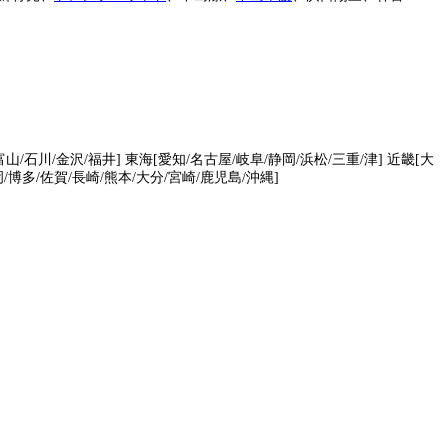
富山/石川/金沢/福井] 東海[愛知/名古屋/岐阜/静岡/浜松/三重/津] 近畿[大
岡/博多/佐賀/長崎/熊本/大分/宮崎/鹿児島/沖縄]