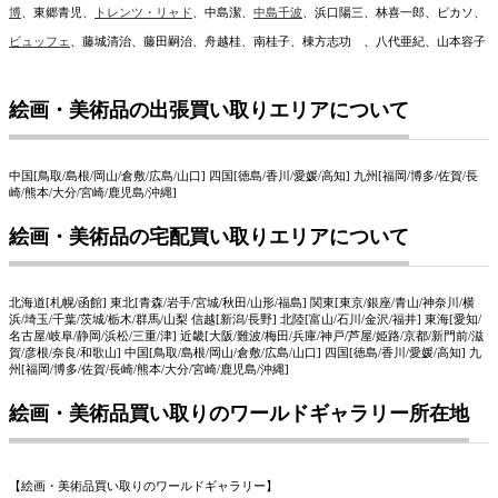
博
、東郷青児、
トレンツ・リャド
、中島潔、
中島千波
、浜口陽三、林喜一郎、ピカソ、
ビュッフェ
、藤城清治、藤田嗣治、舟越桂、南桂子、棟方志功 、八代亜紀、山本容子
絵画・美術品の出張買い取りエリアについて
中国[鳥取/島根/岡山/倉敷/広島/山口] 四国[徳島/香川/愛媛/高知] 九州[福岡/博多/佐賀/長
崎/熊本/大分/宮崎/鹿児島/沖縄]
絵画・美術品の宅配買い取りエリアについて
北海道[札幌/函館] 東北[青森/岩手/宮城/秋田/山形/福島] 関東[東京/銀座/青山/神奈川/横
浜/埼玉/千葉/茨城/栃木/群馬/山梨 信越[新潟/長野] 北陸[富山/石川/金沢/福井] 東海[愛知/
名古屋/岐阜/静岡/浜松/三重/津] 近畿[大阪/難波/梅田/兵庫/神戸/芦屋/姫路/京都/新門前/滋
賀/彦根/奈良/和歌山] 中国[鳥取/島根/岡山/倉敷/広島/山口] 四国[徳島/香川/愛媛/高知] 九
州[福岡/博多/佐賀/長崎/熊本/大分/宮崎/鹿児島/沖縄]
絵画・美術品買い取りのワールドギャラリー所在地
【絵画・美術品買い取りのワールドギャラリー】