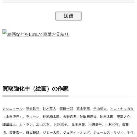
買取強化中（絵画）の作家
カシニョール
、
笹倉鉄平
、
鈴木英人
、
鶴田一郎
、
東山魁夷
、
平山郁夫
、
ヒロ・ヤマガタ
（山形博導）
、
ラッセン
、畦地梅太郎、天野喜孝、池田満寿夫、岡本太郎、奥龍之介、
開田風土、
カトラン
、
加山又造,
、
片岡球子,
、児玉幸雄、小磯良平、小林和作、斎藤
清、斎藤真一、篠田桃紅、ジミー大西、ジュディ・オング、
ジェームス・リジィ
、
千住