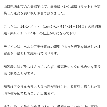
山口県徳山市のご夫婦宅にて、最高級ヘレケ絨毯（マット）を額
装した逸品を買い取りさせて頂きました。
こちらは、14×14ノット （1cm2あたり14×14＝196目）の超細密
織・絹100％（パイル）の仕上がりになっており、
デザインは、ペルシア王侯貴族の娯楽であった狩猟を題材した細
密画を下絵として織られております。
額装表にはガラスは入っておらず、最高級シルクの風合いを直接
感じ取ることができ、
額裏はアクリルガラス入りの窓が開けられ、超細密に織られた裏
地を確かめて見ることが出来ます。
非常に珍しく希少な逸品ですので、予想されていた以上の高額の