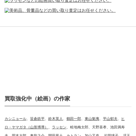
買取強化中（絵画）の作家
カシニョール
、
笹倉鉄平
、
鈴木英人
、
鶴田一郎
、
東山魁夷
、
平山郁夫
、
ヒ
ロ・ヤマガタ（山形博導）
、
ラッセン
、畦地梅太郎、天野喜孝、池田満寿
夫、岡本太郎、奥龍之介、開田風土、
カトラン
、
加山又造,
、
片岡球子,
、児玉