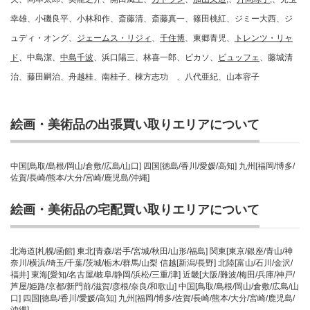
幸雄、小磯良平、小林和作、斎藤清、斎藤真一、篠田桃紅、ジミー大西、ジ
ュディ・オング、
ジェームス・リジィ
、
千住博
、東郷青児、
トレンツ・リャ
ド
、中島潔、
中島千波
、浜口陽三、林喜一郎、ピカソ、
ビュッフェ
、藤城清
治、藤田嗣治、舟越桂、南桂子、棟方志功 、八代亜紀、山本容子
絵画・美術品の出張買い取りエリアについて
中国[鳥取/島根/岡山/倉敷/広島/山口] 四国[徳島/香川/愛媛/高知] 九州[福岡/博多/
佐賀/長崎/熊本/大分/宮崎/鹿児島/沖縄]
絵画・美術品の宅配買い取りエリアについて
北海道[札幌/函館] 東北[青森/岩手/宮城/秋田/山形/福島] 関東[東京/銀座/青山/神
奈川/横浜/埼玉/千葉/茨城/栃木/群馬/山梨 信越[新潟/長野] 北陸[富山/石川/金沢/
福井] 東海[愛知/名古屋/岐阜/静岡/浜松/三重/津] 近畿[大阪/難波/梅田/兵庫/神戸/
芦屋/姫路/京都/新門前/滋賀/彦根/奈良/和歌山] 中国[鳥取/島根/岡山/倉敷/広島/山
口] 四国[徳島/香川/愛媛/高知] 九州[福岡/博多/佐賀/長崎/熊本/大分/宮崎/鹿児島/
沖縄]